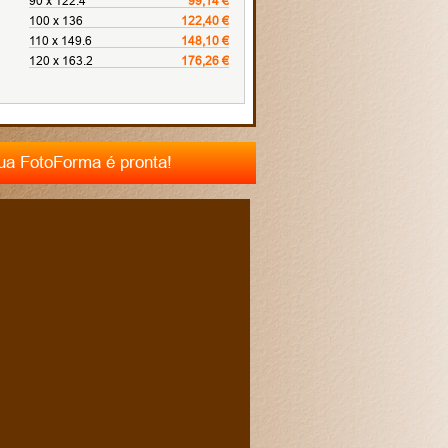
90 x 122.4
99,14 €
100 x 136
122,40 €
110 x 149.6
148,10 €
120 x 163.2
176,26 €
tua FotoForma é pronta!