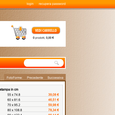
login
recupera password
0
prodotti,
0,00 €
FotoForme:
Precedente
Successiva
 stampa in cm
55 x 74.8
39,08 €
60 x 81.6
46,51 €
70 x 95.2
59,98 €
80 x 108.8
78,34 €