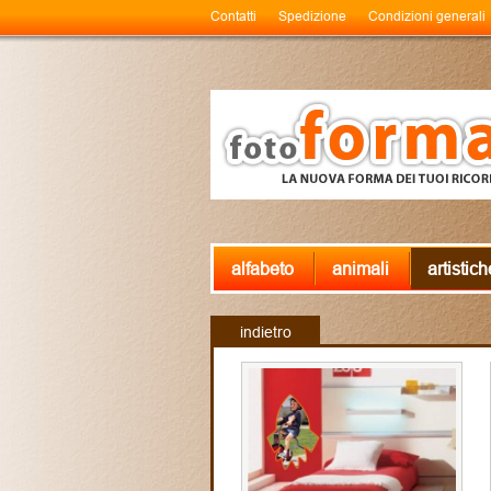
Contatti
Spedizione
Condizioni generali
alfabeto
animali
artistich
indietro