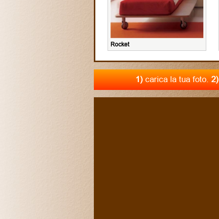
Rocket
1)
carica la tua foto.
2)