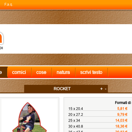
F.a.q.
e
cornici
cose
natura
scrivi testo
ROCKET
+
-
Formati di
15 x 20.4
5,81 €
20 x 27.2
9,79 €
25 x 34
14,03 €
30 x 40.8
18,36 €