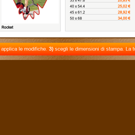
35 x 47.6
20,83 €
40 x 54.4
25,02 €
45 x 61.2
28,92 €
50 x 68
34,00 €
Rocket
applica le modifiche.
3)
scegli le dimensioni di stampa. La 