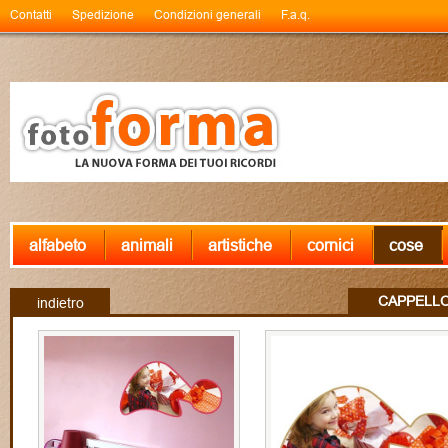
Contatti
Spedizione
Condizioni generali
F.a.q.
alfabeto
animali
artistiche
cornici
cose
CAPPELLO
indietro