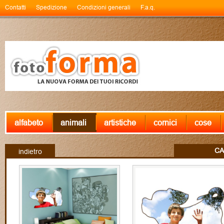
Contatti
Spedizione
Condizioni generali
F.a.q.
alfabeto
animali
artistiche
cornici
cose
CA
indietro